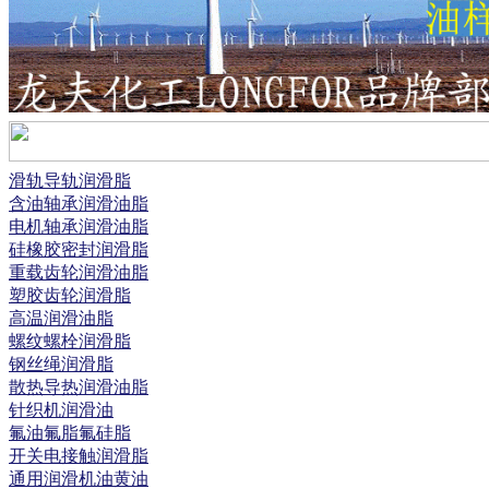
滑轨导轨润滑脂
含油轴承润滑油脂
电机轴承润滑油脂
硅橡胶密封润滑脂
重载齿轮润滑油脂
塑胶齿轮润滑脂
高温润滑油脂
螺纹螺栓润滑脂
钢丝绳润滑脂
散热导热润滑油脂
针织机润滑油
氟油氟脂氟硅脂
开关电接触润滑脂
通用润滑机油黄油