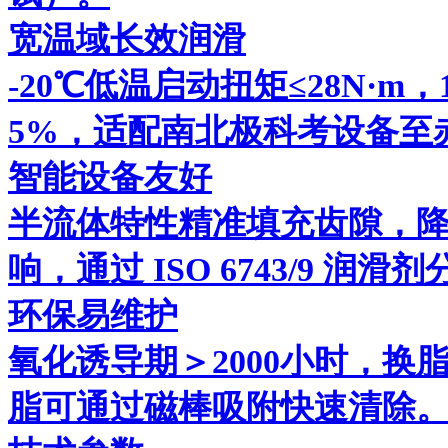
宽温域长效润滑
-20℃低温启动扭矩≤28N·m
5%，适配南北极科考设备至
智能设备友好
半流体特性精准填充齿隙，降低
响，通过 ISO 6743/9 润
环保易维护
氧化诱导期＞2000小时，换脂周期
脂可通过磁棒吸附快速清除