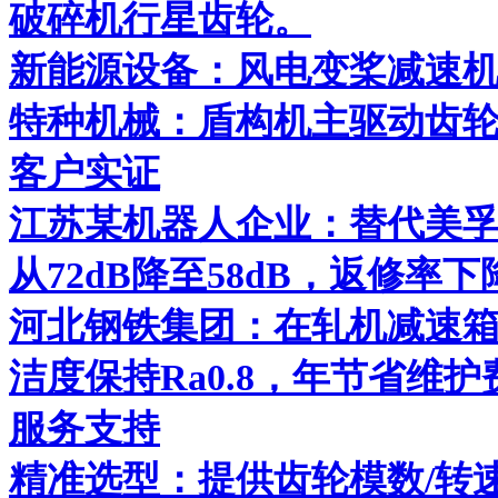
破碎机行星齿轮。
新能源设备：风电变桨减速
特种机械：盾构机主驱动齿
客户实证
江苏某机器人企业：替代美孚S
从72dB降至58dB，返修率下
河北钢铁集团：在轧机减速箱
洁度保持Ra0.8，年节省维护费
服务支持
精准选型：提供齿轮模数/转速