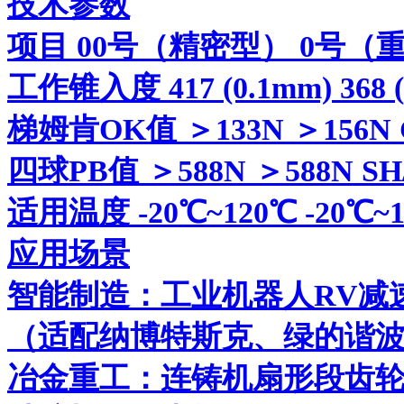
技术参数
项目 00号（精密型） 0号（
工作锥入度 417 (0.1mm) 368 (
梯姆肯OK值 ＞133N ＞156N GB
四球PB值 ＞588N ＞588N SH/
适用温度 -20℃~120℃ -20℃~12
应用场景
智能制造：工业机器人RV减
（适配纳博特斯克、绿的谐
冶金重工：连铸机扇形段齿