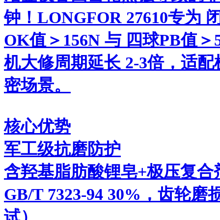
钟！LONGFOR 27610专
OK值＞156N 与 四球PB值
机大修周期延长 2-3倍，适
密场景。
核心优势
军工级抗磨防护
含羟基脂肪酸锂皂+极压复合
GB/T 7323-94 30%，
试）。