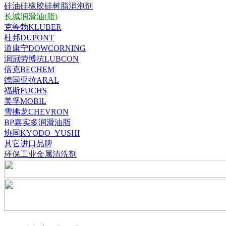
硅油硅橡胶硅树脂消泡剂
长城润滑油(脂)
克鲁勃KLUBER
杜邦DUPONT
道康宁DOWCORNING
润冠劳博抗LUBCON
倍克BECHEM
德国亚拉ARAL
福斯FUCHS
美孚MOBIL
雪拂龙CHEVRON
BP嘉实多润滑油脂
协同KYODO_YUSHI
其它进口品牌
环保工业金属清洗剂