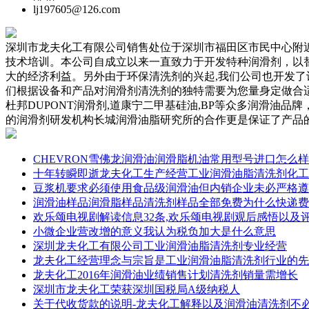
lj197605@126.com
深圳市龙夫化工有限公司销售处位于深圳市福田区市民中心附近
技术培训。本公司自成立以来一直致力于开发特种润滑剂，以
大的经济利益。另外由于环保清洗剂的兴起,我们公司也开发了许多
们根据设备和产品对润滑剂清洗剂的独特需要为您量身定做合适
杜邦DUPONT润滑剂,道康宁二甲基硅油,BP等众多润滑
的润滑剂研发机构长城润滑油脂研究所的合作更是保证了产品的
CHEVRON雪佛龙润滑油润滑脂机油常用型号进口怎么
十年转瞬即逝龙夫化工生产经营工业润滑油脂清洗剂化工
豆浆机要求必须使用食品级润滑油但内销企业未必严格遵
润滑油样品润滑脂样品清洗剂样品全部免费为什么快递费
欢乐颂电视剧解读信息32条,欢乐颂电视剧观后感悟以及
小微企业营改增的意义我认为税负加大是什么意思
深圳龙夫化工有限公司工业润滑油脂清洗剂专业经营
龙夫化工经营理念与宗旨是工业润滑油脂清洗剂行业的先
龙夫化工2016年润滑油业绩销售计划清洗剂销量需增长
深圳市龙夫化工荣获深圳国税局A级纳税人
关于代收货款的说明-龙夫化工解释以及润滑油清洗剂不