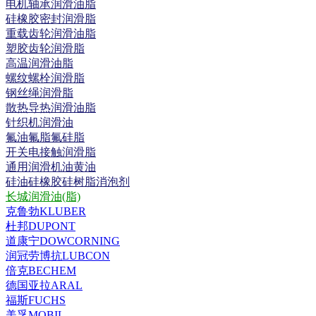
电机轴承润滑油脂
硅橡胶密封润滑脂
重载齿轮润滑油脂
塑胶齿轮润滑脂
高温润滑油脂
螺纹螺栓润滑脂
钢丝绳润滑脂
散热导热润滑油脂
针织机润滑油
氟油氟脂氟硅脂
开关电接触润滑脂
通用润滑机油黄油
硅油硅橡胶硅树脂消泡剂
长城润滑油(脂)
克鲁勃KLUBER
杜邦DUPONT
道康宁DOWCORNING
润冠劳博抗LUBCON
倍克BECHEM
德国亚拉ARAL
福斯FUCHS
美孚MOBIL