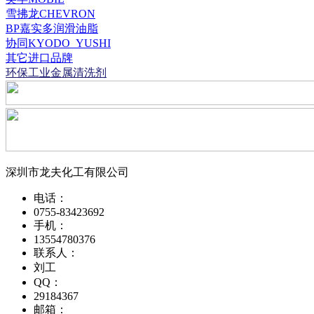
雪拂龙CHEVRON
BP嘉实多润滑油脂
协同KYODO_YUSHI
其它进口品牌
环保工业金属清洗剂
深圳市龙夫化工有限公司
电话：
0755-83423692
手机：
13554780376
联系人：
刘工
QQ：
29184367
邮箱：