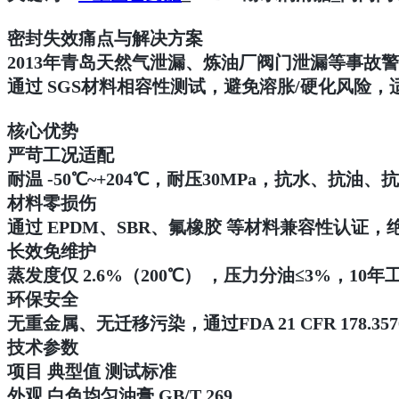
密封失效痛点与解决方案
2013年青岛天然气泄漏、炼油厂阀门泄漏等事故警示
通过 SGS材料相容性测试，避免溶胀/硬化风险
核心优势
严苛工况适配
耐温 -50℃~+204℃，耐压30MPa，抗水、
材料零损伤
通过 EPDM、SBR、氟橡胶 等材料兼容性认证，绝
长效免维护
蒸发度仅 2.6%（200℃） ，压力分油≤3%，1
环保安全
无重金属、无迁移污染，通过FDA 21 CFR 17
技术参数
项目 典型值 测试标准
外观 白色均匀油膏 GB/T 269