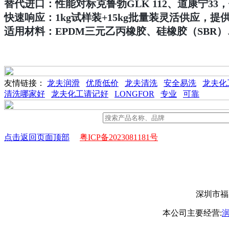
替代进口：性能对标克鲁勃GLK 112、道康宁33，价格
快速响应：1kg试样装+15kg批量装灵活供应，提
适用材料：EPDM三元乙丙橡胶、硅橡胶（SBR）
友情链接：
龙夫润滑
优质低价
龙夫清洗
安全易洗
龙夫化
清洗哪家好
龙夫化工请记好
LONGFOR
专业
可靠
点击返回页面顶部
粤ICP备2023081181号
深圳市福田
本公司主要经营: