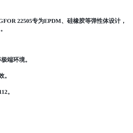
OR 22505专为EPDM、硅橡胶等弹性体设计，
%。
阀等极端环境。
失效。
12。