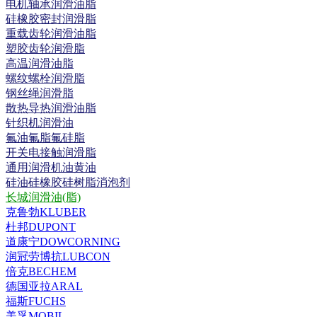
电机轴承润滑油脂
硅橡胶密封润滑脂
重载齿轮润滑油脂
塑胶齿轮润滑脂
高温润滑油脂
螺纹螺栓润滑脂
钢丝绳润滑脂
散热导热润滑油脂
针织机润滑油
氟油氟脂氟硅脂
开关电接触润滑脂
通用润滑机油黄油
硅油硅橡胶硅树脂消泡剂
长城润滑油(脂)
克鲁勃KLUBER
杜邦DUPONT
道康宁DOWCORNING
润冠劳博抗LUBCON
倍克BECHEM
德国亚拉ARAL
福斯FUCHS
美孚MOBIL