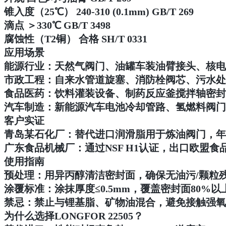
锥入度（25℃） 240-310 (0.1mm) GB/T 269
滴点 ＞330℃ GB/T 3498
腐蚀性（T2铜） 合格 SH/T 0331
应用场景
能源行业：天然气阀门、油罐车装油臂接头、核电
市政工程：自来水管道旋塞、消防栓阀芯、污水处
食品医药：饮料灌装设备、制药反应釜搅拌轴密封
汽车制造：新能源汽车电池冷却管路、氢燃料阀门
客户实证
青岛某石化厂：替代进口润滑脂用于炼油阀门，年泄
广东食品机械厂：通过NSF H1认证，出口欧盟食
使用指南
预处理：用异丙醇清洁密封面，确保无油污/颗粒
涂覆标准：涂抹厚度≤0.5mm，覆盖密封面80%以
禁忌：禁止与锂基脂、矿物油混合，避免接触强氧
为什么选择LONGFOR 22505？