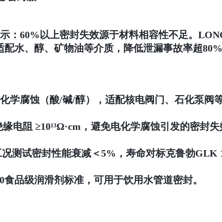
：60%以上密封失效源于材料相容性不足。LONGF
，适配水、醇、矿物油等介质，降低泄漏事故率超80
抗油、抗化学腐蚀（酸/碱/醇），适配核电阀门、石化泵
缘电阻 ≥10¹³Ω·cm，避免电化学腐蚀引发的密封
0年工况测试密封性能衰减＜5%，寿命对标克鲁勃GLK 1
8.3570食品级润滑剂标准，可用于饮用水管道密封。