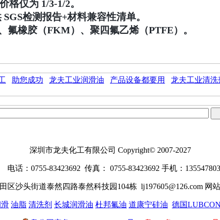
仅为 1/3-1/2。
供 SGS检测报告+材料兼容性清单。
、氟橡胶（FKM）、聚四氟乙烯（PTFE）。
工
助您成功
龙夫工业润滑油
产品设备都要用
龙夫工业清洗
深圳市龙夫化工有限公司
Copyright© 2007-2027
电话：0755-83423692 传真： 0755-83423692 手机：13554780
区沙头街道泰然四路泰然科技园104栋 lj197605@126.com 
润滑
油脂
清洗剂
长城润滑油
杜邦氟油
道康宁硅油
德国LUBCO