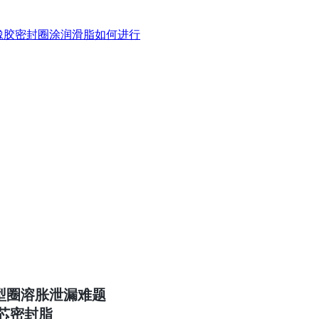
橡胶密封圈涂润滑脂如何进行
决O型圈溶胀泄漏难题
阀芯密封脂