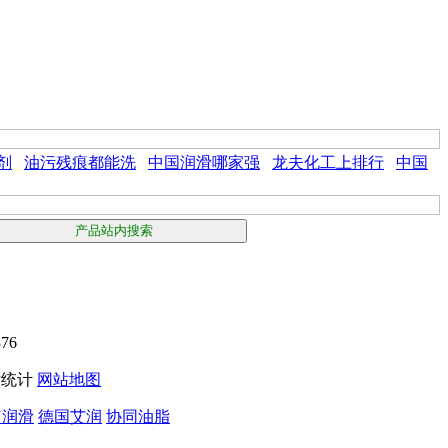
剂
油污残痕都能洗
中国润滑哪家强
龙夫化工上排行
中国
376
网站统计
网站地图
N润滑
德国艾润
协同油脂