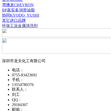
雪拂龙CHEVRON
BP嘉实多润滑油脂
协同KYODO_YUSHI
其它进口品牌
环保工业金属清洗剂
深圳市龙夫化工有限公司
电话：
0755-83423692
手机：
13554780376
联系人：
刘工
QQ：
29184367
邮箱：